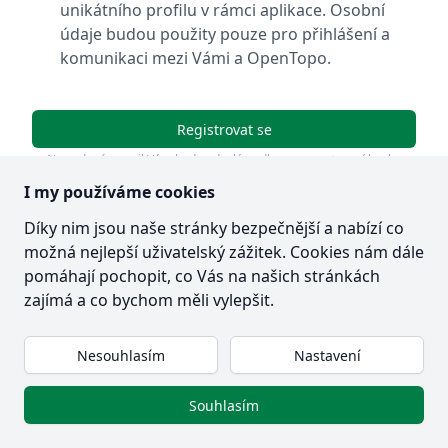
unikátního profilu v rámci aplikace. Osobní
údaje budou použity pouze pro přihlášení a
komunikaci mezi Vámi a OpenTopo.
Registrovat se
Na zadaný e-mail Vám bude odeslán odkaz pro nastavení hesla.
I my používáme cookies
Zpět na přihlášení
Díky nim jsou naše stránky bezpečnější a nabízí co
možná nejlepší uživatelský zážitek. Cookies nám dále
pomáhají pochopit, co Vás na našich stránkách
zajímá a co bychom měli vylepšit.
Nesouhlasím
Nastavení
Souhlasím