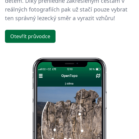
dětem. Díky přehledně zakresleným cestám v
reálných fotografiích pak už stačí pouze vybrat
ten správný lezecký směr a vyrazit vzhůru!
Otevřít průvodce