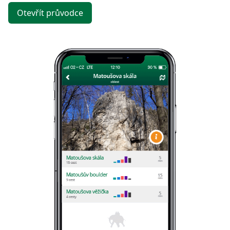
Otevřít průvodce