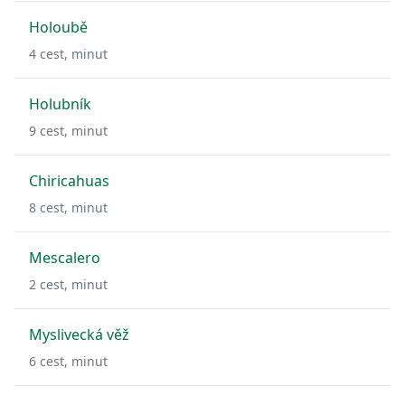
Holoubě
4
cest,
minut
Holubník
9
cest,
minut
Chiricahuas
8
cest,
minut
Mescalero
2
cest,
minut
Myslivecká věž
6
cest,
minut