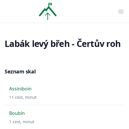
OpenTopo
Ote
Labák levý břeh - Čertův roh
Seznam skal
Assiniboin
11
cest,
minut
Boubín
1
cest,
minut