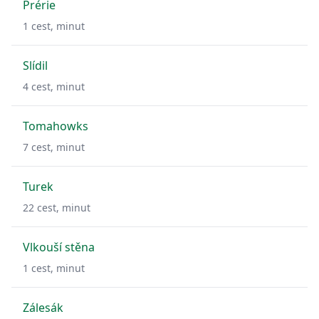
Prérie
1
cest,
minut
Slídil
4
cest,
minut
Tomahowks
7
cest,
minut
Turek
22
cest,
minut
Vlkouší stěna
1
cest,
minut
Zálesák