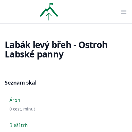
OpenTopo
Ote
Labák levý břeh - Ostroh
Labské panny
Seznam skal
Áron
0
cest,
minut
Bleší trh