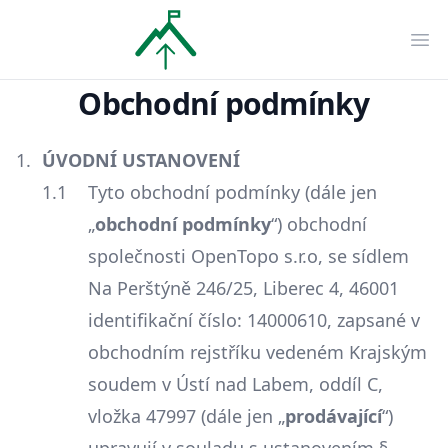
OpenTopo
Ote
Obchodní podmínky
ÚVODNÍ USTANOVENÍ
Tyto obchodní podmínky (dále jen
„
obchodní podmínky
“) obchodní
společnosti OpenTopo s.r.o, se sídlem
Na Perštýně 246/25, Liberec 4, 46001
identifikační číslo: 14000610, zapsané v
obchodním rejstříku vedeném Krajským
soudem v Ústí nad Labem, oddíl C,
vložka 47997 (dále jen „
prodávající
“)