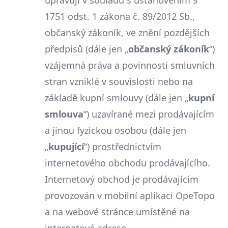
upravují v souladu s ustanovením §
1751 odst. 1 zákona č. 89/2012 Sb.,
občanský zákoník, ve znění pozdějších
předpisů (dále jen „
občanský zákoník
“)
vzájemná práva a povinnosti smluvních
stran vzniklé v souvislosti nebo na
základě kupní smlouvy (dále jen „
kupní
smlouva
“) uzavírané mezi prodávajícím
a jinou fyzickou osobou (dále jen
„
kupující
“) prostřednictvím
internetového obchodu prodávajícího.
Internetový obchod je prodávajícím
provozován v mobilní aplikaci OpeTopo
a na webové stránce umístěné na