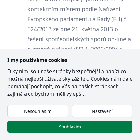
kontaktním místem podle Nařízení
Evropského parlamentu a Rady (EU) č.
524/2013 ze dne 21. května 2013 o
řešení spotřebitelských sporů on-line a
o změně nařízení (ES) č. 2006/2004 a
směrnice 2009/22/ES (nařízení o řešení
I my používáme cookies
spotřebitelských sporů on-line).
Díky nim jsou naše stránky bezpečnější a nabízí co
možná nejlepší uživatelský zážitek. Cookies nám dále
Prodávající je oprávněn k prodeji zboží
pomáhají pochopit, co Vás na našich stránkách
na základě živnostenského oprávnění.
zajímá a co bychom měli vylepšit.
Živnostenskou kontrolu provádí v rámci
Nesouhlasím
Nastavení
své působnosti příslušný živnostenský
úřad. Dozor nad oblastí ochrany
Souhlasím
osobních údajů vykonává Úřad pro